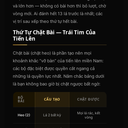
và lớn hơn — không có bài hơn thì bỏ lượt, chờ
vòng mới. Ai đánh hết 13 lá trước là nhất; các
vị trí sau xếp theo thứ tự hết bài.
Thứ Tự Chặt Bài — Trái Tim Của
Tiến Lên
Chặt bài (chặt heo) là phần tạo nên mọi
khoảnh khắc “vỡ bàn” của tiến lên miền Nam:
các bộ đặc biệt được quyền cắt ngang cả
những lá quyền lực nhất. Nắm chắc bảng dưới
là bạn không bao giờ bị chặt ngược bất ngờ:
BỘ
CẤU TẠO
CHẶT ĐƯỢC
BỊ
BÀI
Mọi lá rác, kết
Heo (2)
Lá 2 bất kỳ
Ba đôi
vòng