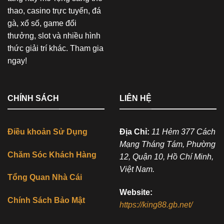
thao, casino trực tuyến, đá
gà, xổ số, game đổi
thưởng, slot và nhiều hình
thức giải trí khác
. Tham gia
ngay!
CHÍNH SÁCH
LIÊN HỆ
Điều khoản Sử Dụng
Địa Chỉ:
11 Hẻm 377 Cách
Mạng Tháng Tám, Phường
Chăm Sóc Khách Hàng
12, Quận 10, Hồ Chí Minh,
Việt Nam.
Tổng Quan Nhà Cái
Website:
Chính Sách Bảo Mật
https://king88.gb.net/