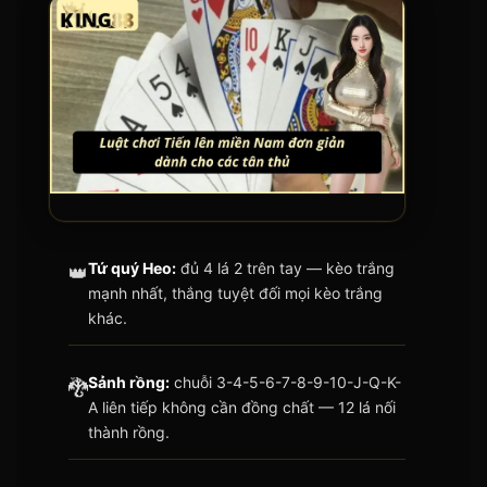
Tứ quý Heo:
đủ 4 lá 2 trên tay — kèo trắng
👑
mạnh nhất, thắng tuyệt đối mọi kèo trắng
khác.
Sảnh rồng:
chuỗi 3-4-5-6-7-8-9-10-J-Q-K-
🐉
A liên tiếp không cần đồng chất — 12 lá nối
thành rồng.