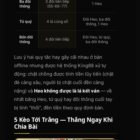
Ba đôi
3 đôi liên tiếp
Ba đôi t
1 Heo
thông
(55-66-77)
quý, 
Đôi Heo, ba đôi
Tứ quý 
Tứ quý
4 lá cùng số
thông, 1 Heo
Bốn đôi
Đôi Heo, tứ quý,
4 đôi liên tiếp
Bốn đô
thông
ba đôi thông
Lưu ý hai quy tắc hay gây cãi nhau ở bàn
offline nhưng được hệ thống King88 xử tự
động: chặt chồng được tính tiền lũy tiến (chặt
đè càng sâu, người bị chặt cuối đền càng
nặng) và
Heo không được là lá kết ván
— về
nhất bằng Heo, tứ quý hay đôi thông cuối tay
bị tính “thối”, đền tiền theo quy định bàn.
5 Kèo Tới Trắng — Thắng Ngay Khi
Chia Bài