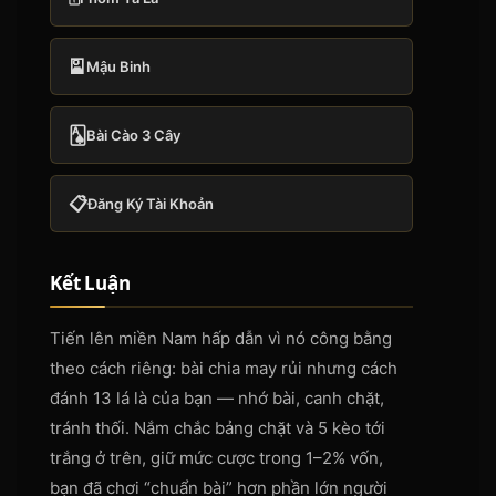
🎴
Mậu Binh
🂡
Bài Cào 3 Cây
📋
Đăng Ký Tài Khoản
Kết Luận
Tiến lên miền Nam hấp dẫn vì nó công bằng
theo cách riêng: bài chia may rủi nhưng cách
đánh 13 lá là của bạn — nhớ bài, canh chặt,
tránh thối. Nắm chắc bảng chặt và 5 kèo tới
trắng ở trên, giữ mức cược trong 1–2% vốn,
bạn đã chơi “chuẩn bài” hơn phần lớn người