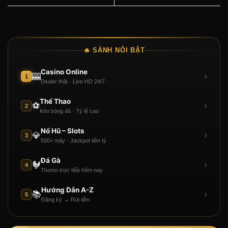
🔥 SẢNH NỔI BẬT
Casino Online
›
🎰
1
Dealer thật · Live HD 24/7
Thể Thao
›
⚽
2
Kèo bóng đá · Tỷ lệ cao
Nổ Hũ – Slots
›
💎
3
500+ máy · Jackpot tiền tỷ
Đá Gà
›
🐓
4
Thomo trực tiếp hôm nay
Hướng Dẫn A-Z
›
📚
5
Đăng ký → Rút tiền