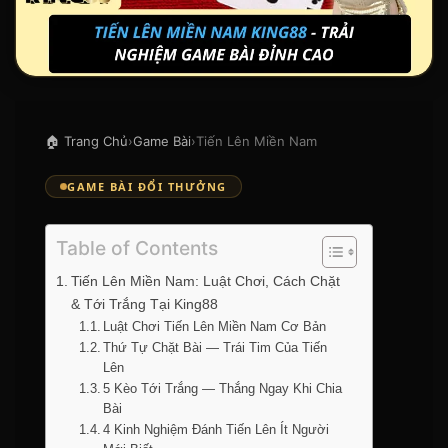
🏠 Trang Chủ
›
Game Bài
›
Tiến Lên Miền Nam
GAME BÀI ĐỔI THƯỞNG
Table of Contents
Tiến Lên Miền Nam: Luật Chơi, Cách Chặt
& Tới Trắng Tại King88
Luật Chơi Tiến Lên Miền Nam Cơ Bản
Thứ Tự Chặt Bài — Trái Tim Của Tiến
Lên
5 Kèo Tới Trắng — Thắng Ngay Khi Chia
Bài
4 Kinh Nghiệm Đánh Tiến Lên Ít Người