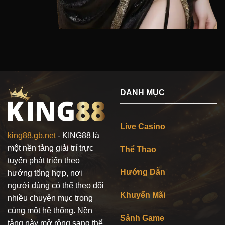
DANH MỤC
Live Casino
king88.gb.net
- KING88 là
một nền tảng giải trí trực
Thể Thao
tuyến phát triển theo
Hướng Dẫn
hướng tổng hợp, nơi
người dùng có thể theo dõi
Khuyến Mãi
nhiều chuyên mục trong
cùng một hệ thống. Nền
Sảnh Game
tảng này mở rộng sang thể